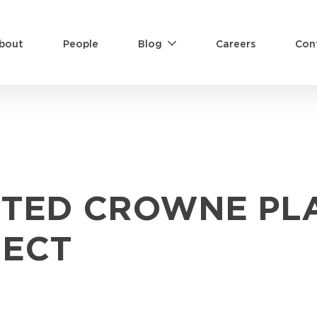
bout
People
Blog
Careers
Con
TED CROWNE PL
JECT