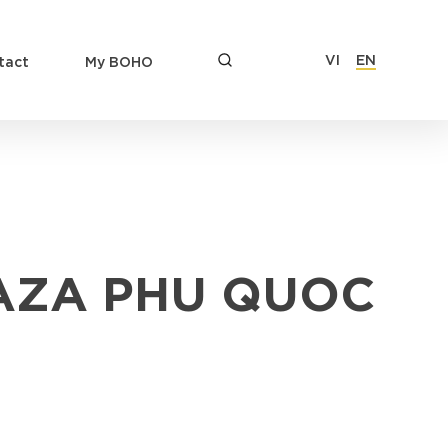
VI
EN
tact
My BOHO
AZA PHU QUOC