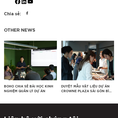
Facebook
LinkedIn
YouTube
Chia sẻ:
OTHER NEWS
Ẻ BÀI HỌC KINH
DUYỆT MẪU VẬT LIỆU DỰ ÁN
BOHO – CÔNG T
 LÝ DỰ ÁN
CROWNE PLAZA SÀI GÒN BÌNH
NỘI THẤT XUẤT
DƯƠNG
2026