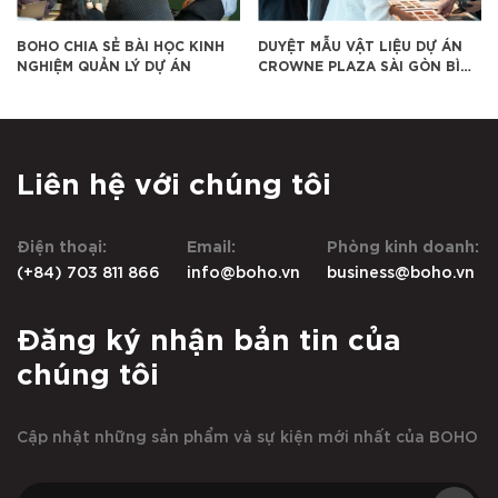
HO CHIA SẺ BÀI HỌC KINH
DUYỆT MẪU VẬT LIỆU DỰ ÁN
BOHO
HIỆM QUẢN LÝ DỰ ÁN
CROWNE PLAZA SÀI GÒN BÌNH
NỘI 
DƯƠNG
2026
Liên hệ với chúng tôi
Điện thoại:
Email:
Phòng kinh doanh:
(+84) 703 811 866
info@boho.vn
business@boho.vn
Đăng ký nhận bản tin của
chúng tôi
Cập nhật những sản phẩm và sự kiện mới nhất của BOHO