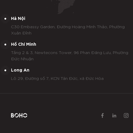
Hà Nội
C30 Embassy Garden, Đường Hoàng Minh Thảo, Phường
Xuân Đỉnh
Hồ Chí Minh
Tầng 2 & 3, Newtecons Tower, 96 Phan Đăng Lưu, Phường
Đức Nhuận
Long An
Lô 29, Đường số 7, KCN Tân Đức, xã Đức Hòa