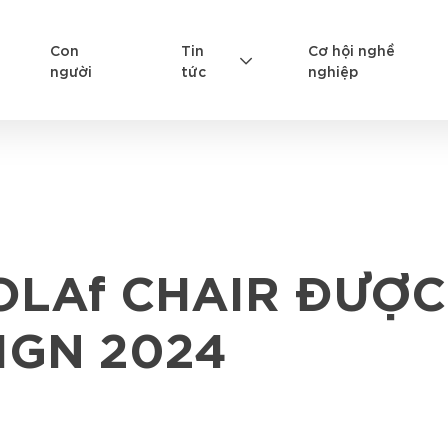
Con
Tin
Cơ hội nghề
người
tức
nghiệp
OLAf CHAIR ĐƯỢC
IGN 2024