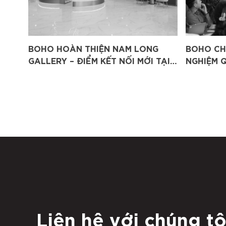
BOHO HOÀN THIỆN NAM LONG
BOHO CHI
GALLERY – ĐIỂM KẾT NỐI MỚI TẠI
NGHIỆM 
THỦ THIÊM
Liên hệ với chúng tô