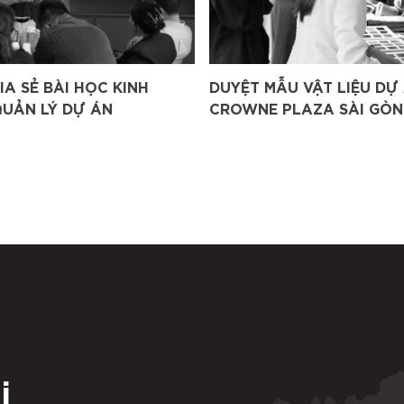
A SẺ BÀI HỌC KINH
DUYỆT MẪU VẬT LIỆU DỰ
QUẢN LÝ DỰ ÁN
CROWNE PLAZA SÀI GÒN
DƯƠNG
i