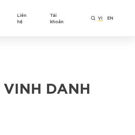
Liên
Tài
VI
EN
hệ
khoản
 VINH DANH