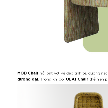
MOD Chair
nổi bật với vẻ đẹp tinh tế, đường né
đương đại
OLAf Chair
. Trong khi đó,
thể hiện 