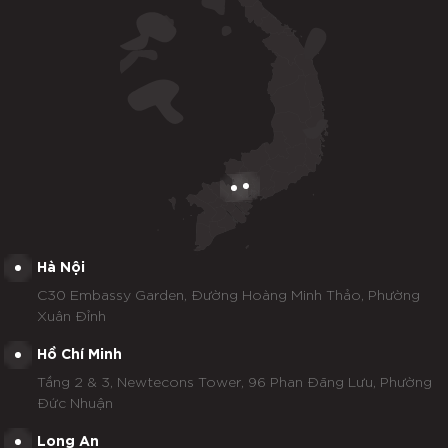
Hà Nội
C30 Embassy Garden, Đường Hoàng Minh Thảo, Phường
Xuân Đỉnh
Hồ Chí Minh
Tầng 2 & 3, Newtecons Tower, 96 Phan Đăng Lưu, Phường
Đức Nhuận
Long An