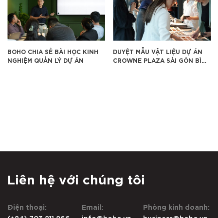
BOHO CHIA SẺ BÀI HỌC KINH
DUYỆT MẪU VẬT LIỆU DỰ ÁN
NGHIỆM QUẢN LÝ DỰ ÁN
CROWNE PLAZA SÀI GÒN BÌNH
DƯƠNG
Liên hệ với chúng tôi
Điện thoại:
Email:
Phòng kinh doanh:
(+84) 703 811 866
info@boho.vn
business@boho.vn