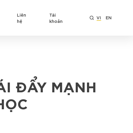
Liên
Tài
VI
EN
hệ
khoản
ÁI ĐẨY MẠNH
 HỌC