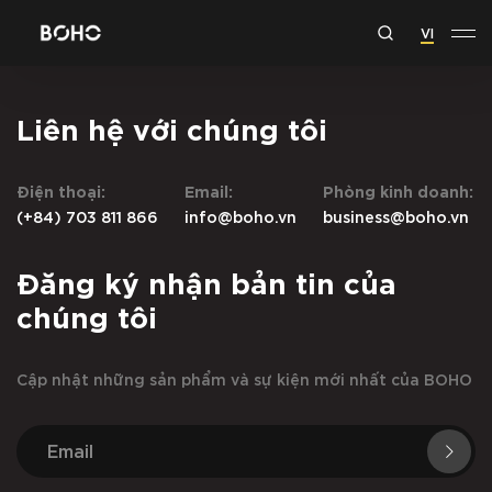
VI
Liên hệ với chúng tôi
Điện thoại:
Email:
Phòng kinh doanh:
(+84) 703 811 866
info@boho.vn
business@boho.vn
Đăng ký nhận bản tin của
chúng tôi
Cập nhật những sản phẩm và sự kiện mới nhất của BOHO