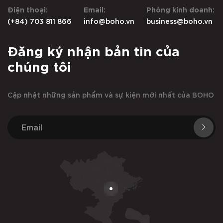
Điện thoại:
Email:
Phòng kinh doanh:
(+84) 703 811 866
info@boho.vn
business@boho.vn
Đăng ký nhận bản tin của
chúng tôi
Cập nhật những sản phẩm và sự kiện mới nhất của BOHO