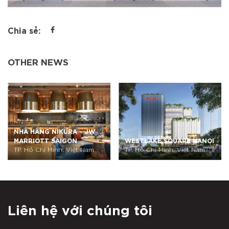
Chia sẻ:
OTHER NEWS
NHÀ HÀNG NIKURA – JW
MARRIOTT SAIGON
WESTLAKE SQUARE HANOI
TP. Hồ Chí Minh, Việt Nam
TP. Hồ Chí Minh, Việt Nam
Liên hệ với chúng tôi