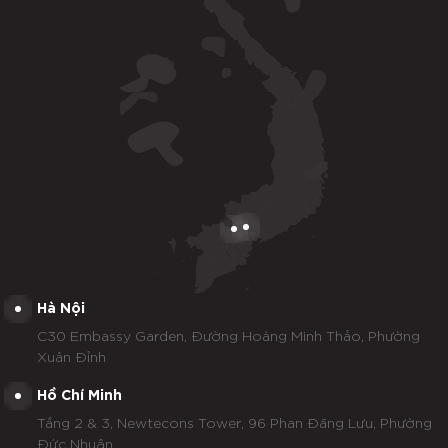
Hà Nội
C30 Embassy Garden, Đường Hoàng Minh Thảo, Phường
Xuân Đỉnh
Hồ Chí Minh
Tầng 2 & 3, Newtecons Tower, 96 Phan Đăng Lưu, Phường
Đức Nhuận