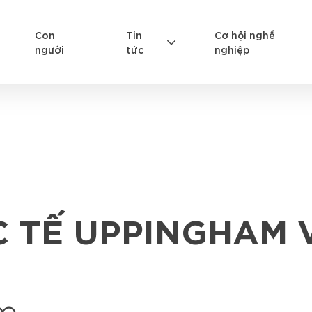
Con
Tin
Cơ hội nghề
người
tức
nghiệp
 TẾ UPPINGHAM V
am