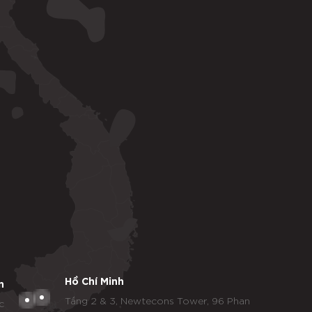
Hồ Chí Minh
n
Tầng 2 & 3, Newtecons Tower, 96 Phan
c