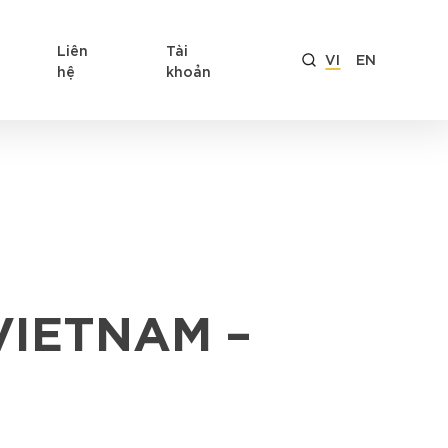
Liên
Tài
VI
EN
hệ
khoản
IETNAM –