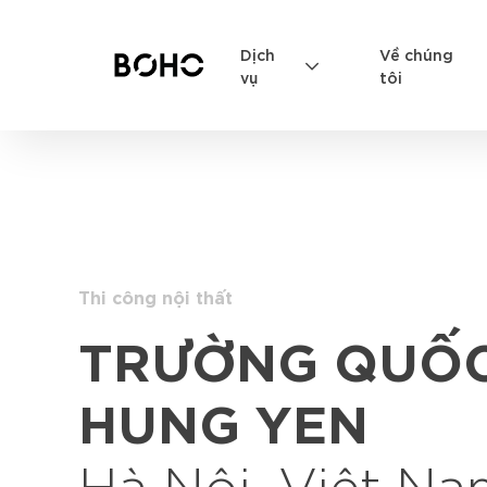
Dịch
Về chúng
vụ
tôi
Thi công nội thất
TRƯỜNG QUỐC
HUNG YEN
Hà Nội, Việt N