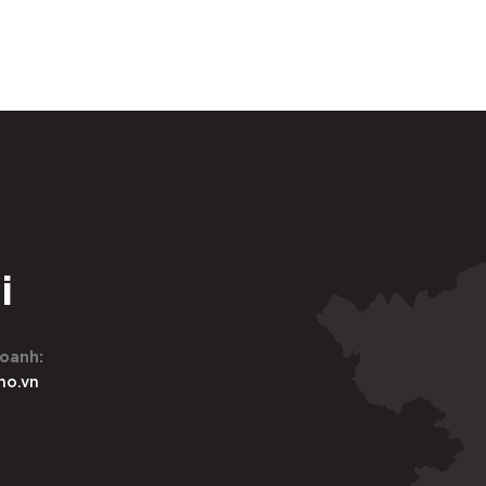
i
oanh:
ho.vn