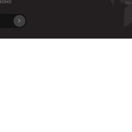
 BOHO
Hò