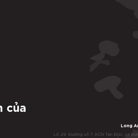
n của
Long A
Lô 29, Đường số 7, KCN Tân Đức, xã Đứ