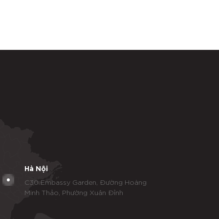
Hà Nội
C30 Embassy Garden, Đường Hoàng
Minh Thảo, Phường Xuân Đỉnh