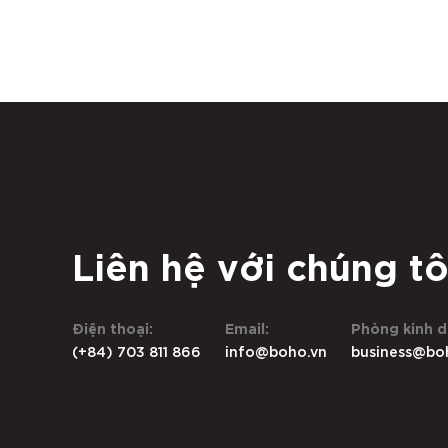
Liên hệ với chúng tô
Điện thoại:
Email:
Phòng kinh d
(+84) 703 811 866
info@boho.vn
business@bo