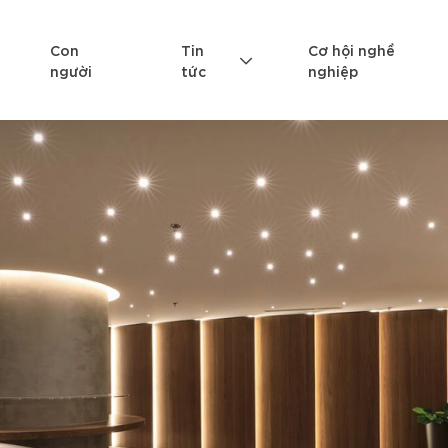
Con
Tin
Cơ hội nghề
người
tức
nghiệp