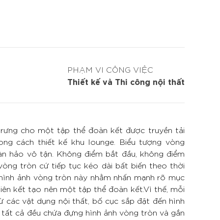
PHẠM VI CÔNG VIỆC
Thiết kế và Thi công nội thất
trưng cho một tập thể đoàn kết được truyền tải
ong cách thiết kế khu lounge. Biểu tượng vòng
àn hảo vô tận. Không điểm bắt đầu, không điểm
òng tròn cứ tiếp tục kéo dài bất biến theo thời
g hình ảnh vòng tròn này nhằm nhấn mạnh rõ mục
iên kết tạo nên một tập thể đoàn kết.Vì thế, mỗi
từ các vật dụng nội thất, bố cục sắp đặt đến hình
, tất cả đều chứa đựng hình ảnh vòng tròn và gắn