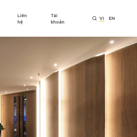
Liên
Tài
VI
EN
hệ
khoản