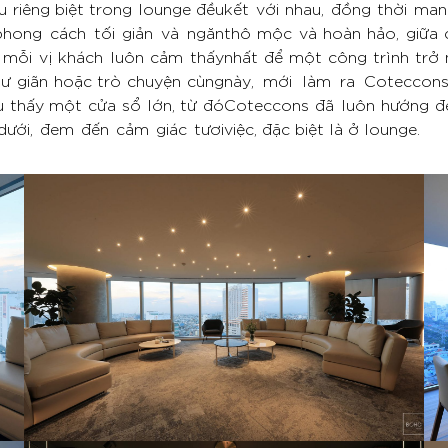
u riêng biệt trong lounge đều
kết với nhau, đồng thời man
phong cách tối giản và ngăn
thô mộc và hoàn hảo, giữa 
 mỗi vị khách luôn cảm thấy
nhất để một công trình trở 
thư giãn hoặc trò chuyện cùng
này, mới làm ra Coteccon
u thấy một cửa sổ lớn, từ đó
Coteccons đã luôn hướng đế
dưới, đem đến cảm giác tươi
việc, đặc biệt là ở lounge.