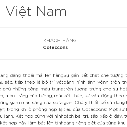
, Việt Nam
KHÁCH HÀNG
Coteccons
oáng đãng, thoải mái lên hàng
Sự gắn kết chặt chẽ tượng 
 sắc, tiếp theo là bố trí vật
bằng hình ảnh vòng tròn tr
ợc phủ những tông màu trung
tròn tượng trưng cho sự ho
m, màu trắng của tường, màu
kết thúc, sự vận động theo v
những gam màu sáng của sofa,
gian. Chủ ý thiết kế sử dụn
n; trong khi ở phòng họp lại
tiêu của Coteccons: Một sự l
 lạnh. Kết hợp cùng với hình
cách bài trí, sắp xếp ở đây, 
 kết hợp này làm bật lên tính
dáng riêng biệt của từng khu