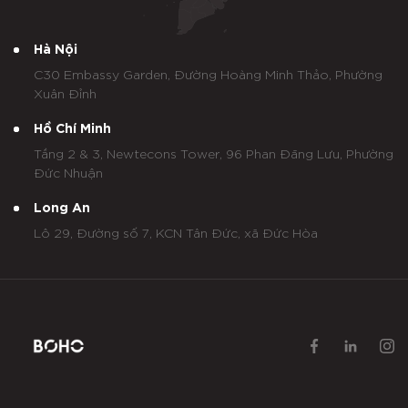
Hà Nội
C30 Embassy Garden, Đường Hoàng Minh Thảo, Phường
Xuân Đỉnh
Hồ Chí Minh
Tầng 2 & 3, Newtecons Tower, 96 Phan Đăng Lưu, Phường
Đức Nhuận
Long An
Lô 29, Đường số 7, KCN Tân Đức, xã Đức Hòa