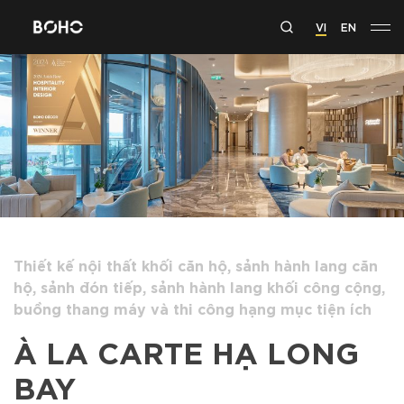
VI
EN
Thiết kế nội thất khối căn hộ, sảnh hành lang căn
hộ, sảnh đón tiếp, sảnh hành lang khối công cộng,
buồng thang máy và thi công hạng mục tiện ích
À LA CARTE HẠ LONG
BAY