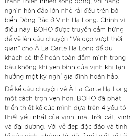
tranh thiên nhiên sống động, với hàng
nghìn hòn đảo lớn nhỏ rải đều trên bờ
biển Đông Bắc ở Vịnh Hạ Long. Chính vì
điều này, BOHO được truyền cảm hứng
để vẽ lên câu chuyện “Vẻ đẹp vượt thời
gian” cho À La Carte Hạ Long để du
khách có thể hoàn toàn đắm mình trong
bầu không khí yên bình của vịnh khi tận
hưởng một kỳ nghỉ gia đình hoàn hảo.
Để kể câu chuyện về À La Carte Hạ Long
một cách trọn vẹn hơn, BOHO đã phát
triển thiết kế của mình dựa trên 4 yếu tố
thiết yếu nhất của vịnh: mặt trời, cát, vịnh
và đại dương. Với vẻ đẹp độc đáo và tinh
tế của vịnh, chúng tôi đã tỉ mỉ thiết kế tái